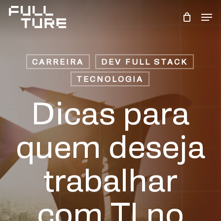
Skip
Men
to
Close
main
Menu
content
CARREIRA
DEV FULL STACK
TECNOLOGIA
Dicas para
quem deseja
trabalhar
com TI no