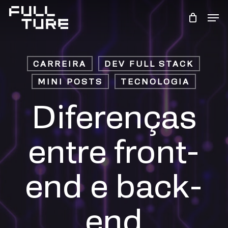
Skip
Men
to
Close
main
Menu
content
CARREIRA
DEV FULL STACK
MINI POSTS
TECNOLOGIA
Diferenças
entre front-
end e back-
end