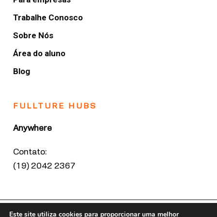
Trabalhe Conosco
Sobre Nós
Área do aluno
Blog
FULLTURE HUBS
Anywhere
Contato:
(19) 2042 2367
Este site utiliza cookies para proporcionar uma melhor
© 2020 Fullture School. Todos os direitos reservados.