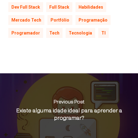
Dev Full Stack
Full Stack
Habilidades
Mercado Tech
Portfólio
Programação
Programador
Tech
Tecnologia
TI
Previous Post
Existe alguma idade ideal para aprender a
programar?