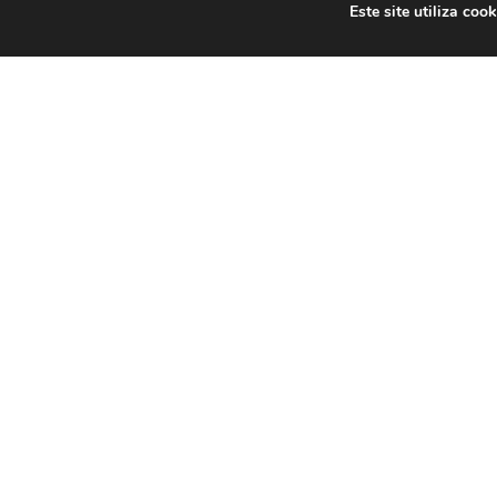
Este site utiliza co
Bolden
Carr
Mini
T
Carreira
Dev Full Stack
p
Mini Posts
Tecnologia
Quero
m
programar:
u
Por onde
d
começar?
a