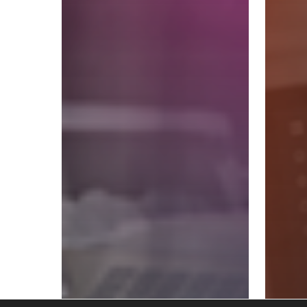
Futureproof
Yourself
FALE CONOSCO
contato@fullture.com
© 2020 Fullture School. Todos os direitos reservados.