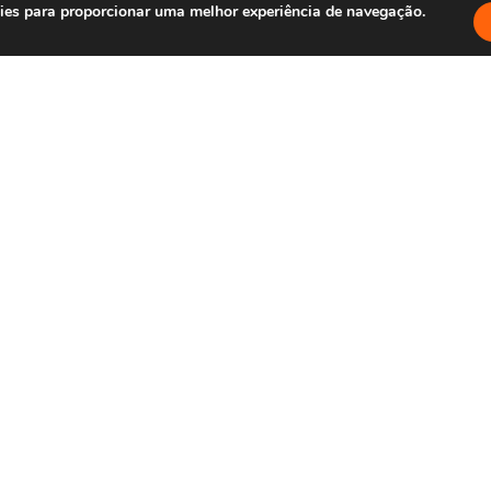
okies para proporcionar uma melhor experiência de navegação.
eira
Dev Full Stack
 Posts
Tecnologia
rês leis
Carreira
Dev Full Stack
M
ara
Dicas par
elhorar a
conquista
sabilidade
primeiro
a sua
emprego 
plicação
mercado 