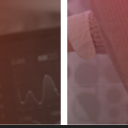
NAVEGAÇÃO
Para empresas
Trabalhe Conosco
Sobre Nós
Área do aluno
Blog
 Branding by