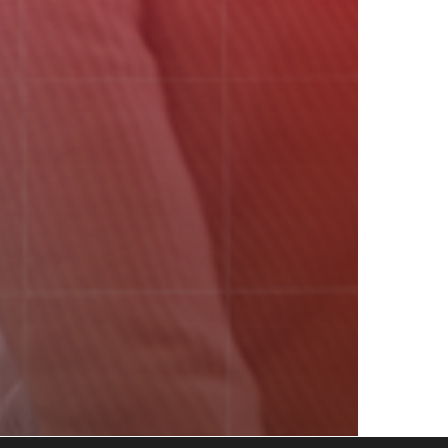
FULLTURE HUBS
Anywhere
Contato:
(19) 2042 2367
facebook
linkedin
youtube
instagram