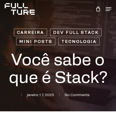
Skip
Men
to
Close
main
Menu
content
CARREIRA
DEV FULL STACK
MINI POSTS
TECNOLOGIA
Você sabe o
que é Stack?
janeiro 17, 2025
No Comments