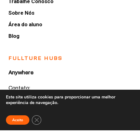
Trabalhe Conosco
Sobre Nós
Área do aluno
Blog
FULLTURE HUBS
Anywhere
Contato:
(19) 2042 2367
Este site utiliza cookies para proporcionar uma melhor
experiência de navegação.
Close GDPR Cookie Banner
Aceito
© 2020 Fullture School. Todos os direitos reservados.
Branding by
Bolden