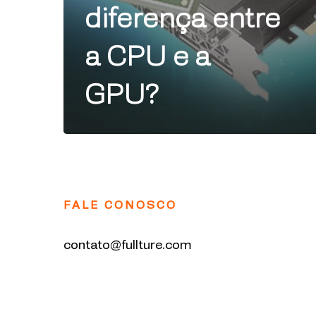
diferença entre
a CPU e a
GPU?
Futureproof
Yourself
FALE CONOSCO
contato@fullture.com