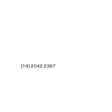
FULLTURE HUBS
Anywhere
Contato:
(19) 2042 2367