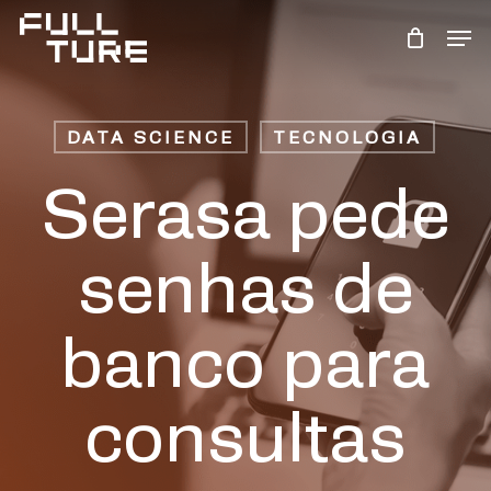
Skip
Men
to
Close
main
Menu
content
DATA SCIENCE
TECNOLOGIA
Serasa pede
senhas de
banco para
consultas