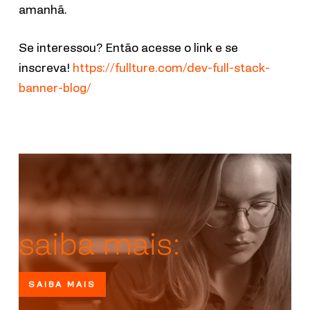
amanhã.
Se interessou? Então acesse o link e se
inscreva!
https://fullture.com/dev-full-stack-
banner-blog/
saiba mais:
SAIBA MAIS