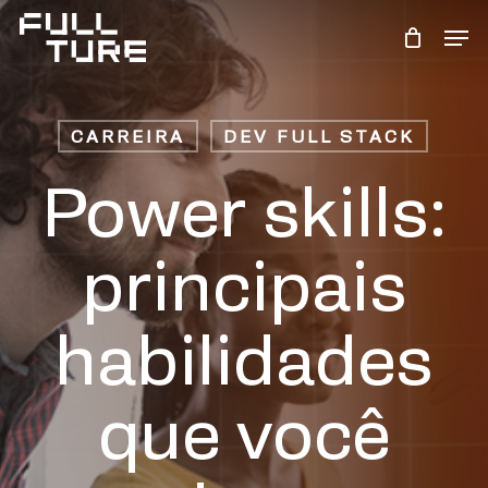
Skip
Men
to
Close
main
Menu
content
CARREIRA
DEV FULL STACK
Power skills:
principais
habilidades
que você