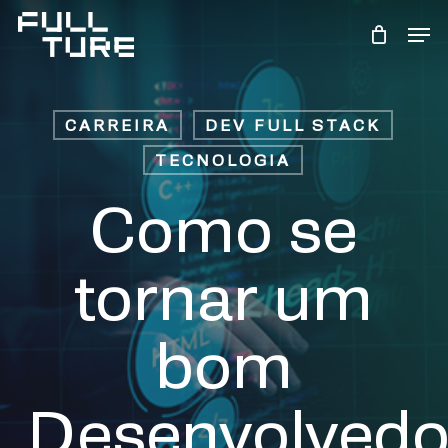
Skip
Men
to
Close
main
Menu
content
CARREIRA
DEV FULL STACK
TECNOLOGIA
Como se
tornar um
bom
Desenvolvedo