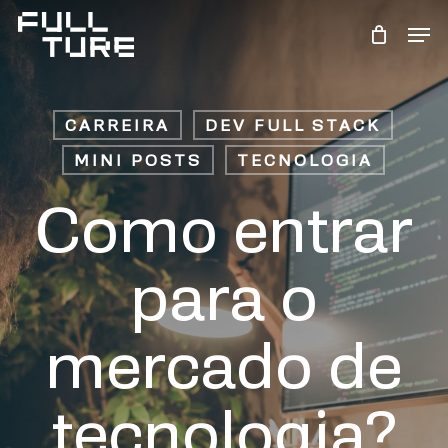
Skip
Men
to
Close
main
Menu
content
CARREIRA
DEV FULL STACK
MINI POSTS
TECNOLOGIA
Como entrar
para o
mercado de
tecnologia?