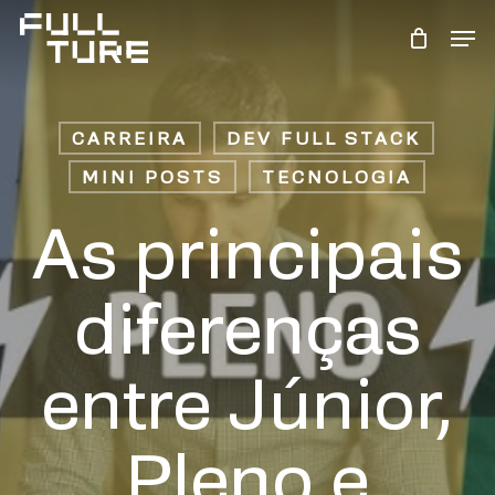
Skip
Men
to
Close
main
Menu
content
CARREIRA
DEV FULL STACK
MINI POSTS
TECNOLOGIA
As principais
diferenças
entre Júnior,
Pleno e