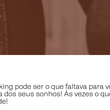
ng pode ser o que faltava para v
 dos seus sonhos! Ás vezes o que
de!