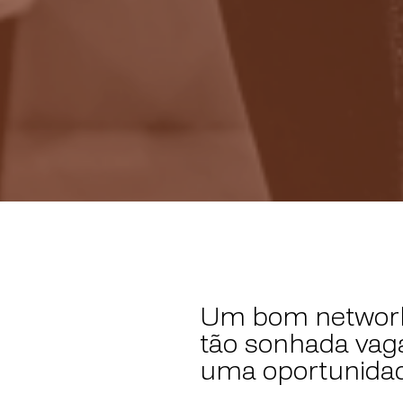
Um bom networki
tão sonhada vaga
uma oportunida