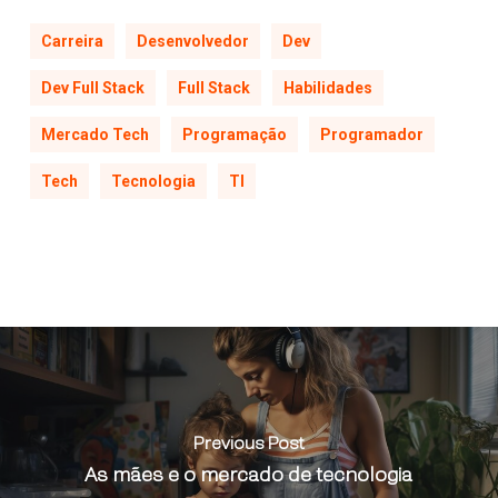
Carreira
Desenvolvedor
Dev
Dev Full Stack
Full Stack
Habilidades
Mercado Tech
Programação
Programador
Tech
Tecnologia
TI
Previous Post
As mães e o mercado de tecnologia