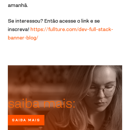
amanhã.
Se interessou? Então acesse o link e se
inscreva!
https://fullture.com/dev-full-stack-
banner-blog/
saiba mais:
SAIBA MAIS