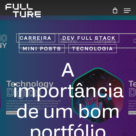
Skip
Men
to
Close
main
Menu
content
CARREIRA
DEV FULL STACK
MINI POSTS
TECNOLOGIA
A
importância
de um bom
portfólio