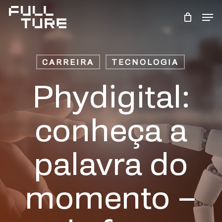
Skip
Men
to
Close
main
Menu
content
CARREIRA
TECNOLOGIA
Phydigital:
conheça a
palavra do
momento –