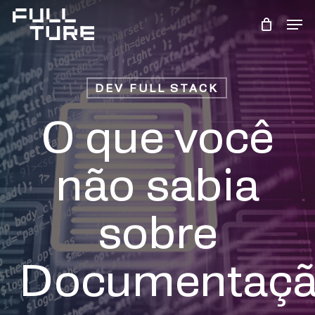
Skip
Men
to
Close
main
Menu
content
DEV FULL STACK
O que você
não sabia
sobre
Documentaç