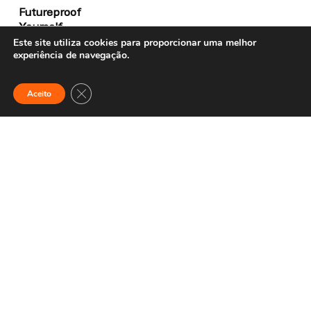
Futureproof
Yourself
Este site utiliza cookies para proporcionar uma melhor
experiência de navegação.
FALE CONOSCO
Close GDPR Cookie Banner
contato@fullture.com
Aceito
NAVEGAÇÃO
Para empresas
Trabalhe Conosco
Sobre Nós
Área do aluno