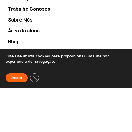
Trabalhe Conosco
Sobre Nós
Área do aluno
Blog
Este site utiliza cookies para proporcionar uma melhor
experiência de navegação.
FULLTURE HUBS
Anywhere
Close GDPR Cookie Banner
Aceito
Contato:
(19) 2042 2367
© 2020 Fullture School. Todos os direitos reservados.