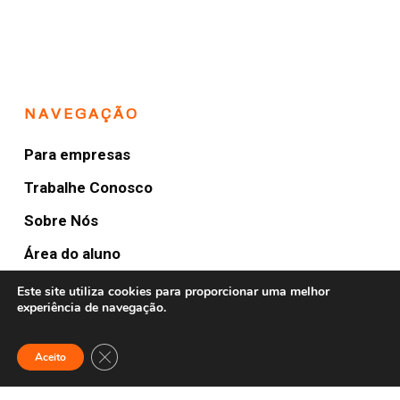
NAVEGAÇÃO
Para empresas
Trabalhe Conosco
Sobre Nós
Área do aluno
Blog
Este site utiliza cookies para proporcionar uma melhor
experiência de navegação.
FULLTURE HUBS
Close GDPR Cookie Banner
Aceito
Anywhere