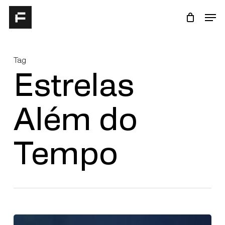
Skip
Men
to
Close
main
Menu
content
Tag
Estrelas
Além do
Tempo