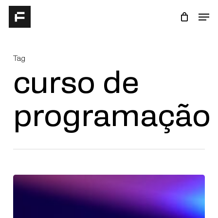
Skip
Men
to
Close
main
Menu
content
Tag
curso de
programação