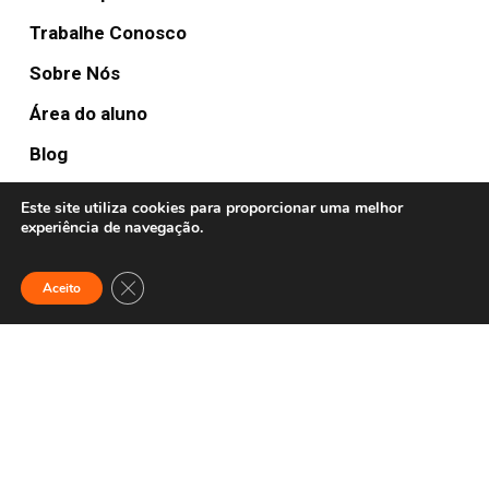
Trabalhe Conosco
Sobre Nós
Área do aluno
Blog
Este site utiliza cookies para proporcionar uma melhor
experiência de navegação.
FULLTURE HUBS
Anywhere
Close GDPR Cookie Banner
Aceito
Contato:
(19) 2042 2367
© 2020 Fullture School. Todos os direitos reservados.