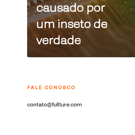
causado por
um inseto de
verdade
Futureproof
Yourself
FALE CONOSCO
contato@fullture.com