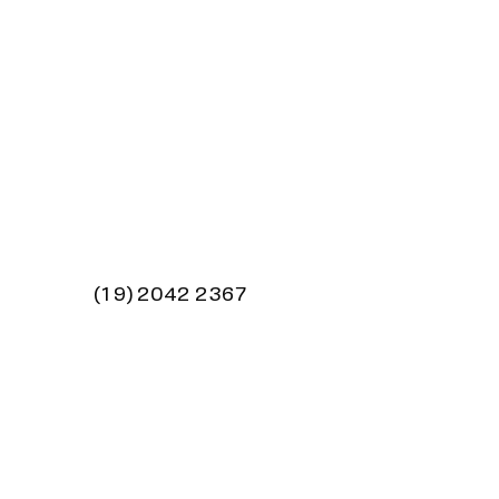
FULLTURE HUBS
Anywhere
Contato:
(19) 2042 2367