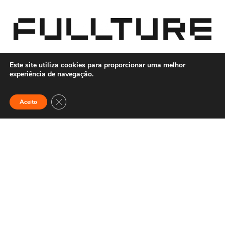
Este site utiliza cookies para proporcionar uma melhor
Futureproof
experiência de navegação.
Yourself
Close GDPR Cookie Banner
FALE CONOSCO
Aceito
contato@fullture.com
NAVEGAÇÃO
Para empresas