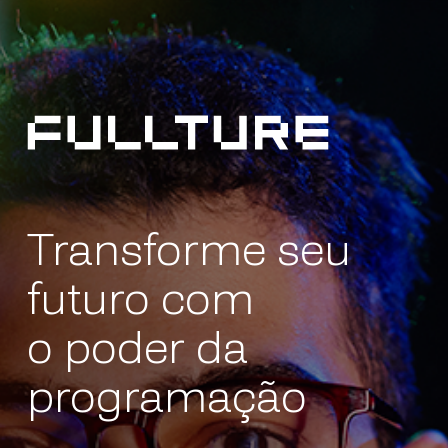
Skip
to
Close
main
Menu
content
Transforme seu
futuro com
o poder da
programação